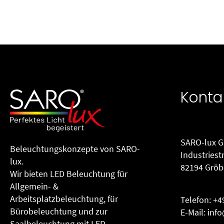
Konta
SARO-lux 
Beleuchtungs­konzepte von SARO-
Industriest
lux.
82194 Gröb
Wir bieten LED Beleuchtung für
Allgemein- &
Arbeitsplatzbeleuchtung, für
Telefon:
+4
Büro­beleuchtung und zur
E-Mail:
info
Saalbeleuchtung mit LED-