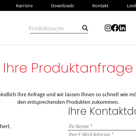
Lex
L
n
Karriere
Karriere
Downloads
Downloads
Kontakt
Kontakt
Ihre Produktanfrage
rbindlich Ihre Anfrage und wir lassen Ihnen so schnell wie m
den entsprechenden Produkten zukommen.
Ihre Kontaktd
Bitte lasse dieses Feld leer.
Bitte lasse dieses Feld leer.
hert.