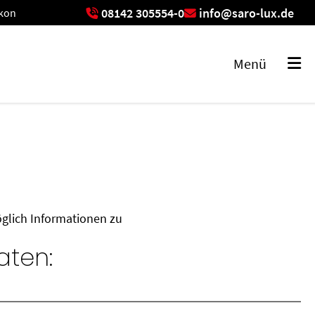
08142 305554-0
info@saro-lux.de
ikon
exikon
Menü
öglich Informationen zu
aten: