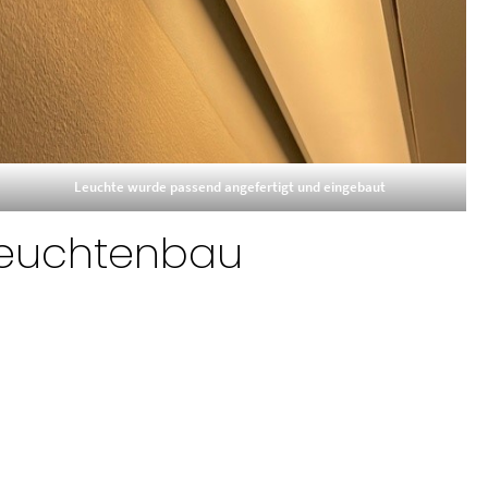
Leuchte wurde passend angefertigt und eingebaut
leuchtenbau