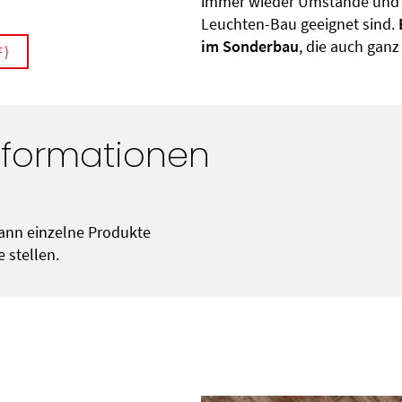
immer wieder Umstände und B
Leuchten-Bau geeignet sind.
im Sonderbau
, die auch gan
F)
nformationen
ann einzelne Produkte
 stellen.