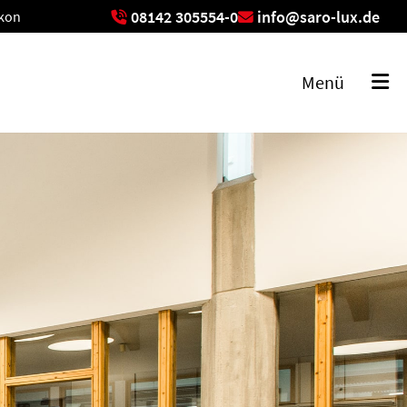
08142 305554-0
info@saro-lux.de
ikon
exikon
Menü