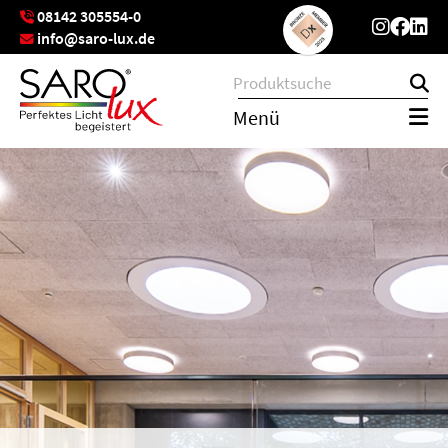
08142 305554-0
info@saro-lux.de
Menü