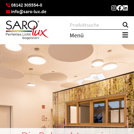
08142 305554-0
info@saro-lux.de
Menü