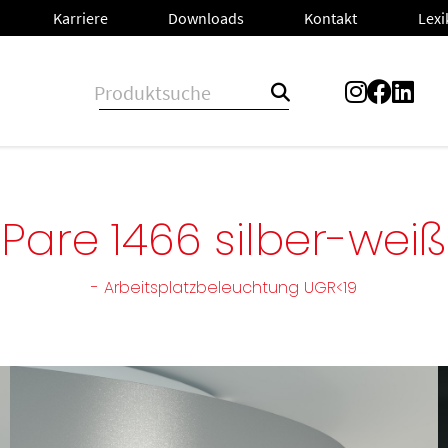
Lex
L
n
Karriere
Karriere
Downloads
Downloads
Kontakt
Kontakt
Pare 1466 silber-weiß
- Arbeitsplatzbeleuchtung UGR<19