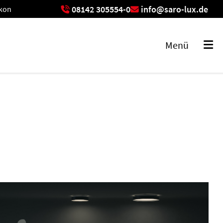
08142 305554-0
info@saro-lux.de
ikon
exikon
Menü