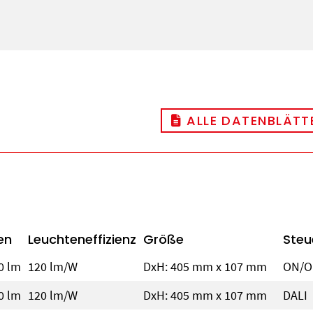
ALLE DATENBLÄTTE
en
Leuchteneffizienz
Größe
Steu
10 lm
120 lm/W
DxH: 405 mm x 107 mm
ON/O
10 lm
120 lm/W
DxH: 405 mm x 107 mm
DALI