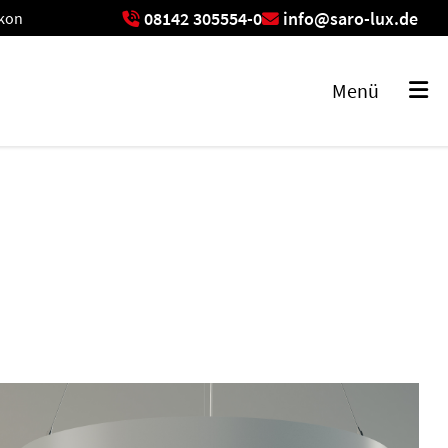
08142 305554-0
info@saro-lux.de
ikon
exikon
Menü