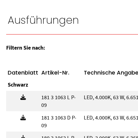
Ausführungen
Filtern Sie nach:
Datenblatt
Artikel-Nr.
Technische Angab
Schwarz
181 3 1063 L P-
LED, 4.000K, 63 W, 6.65
09
181 3 1063 D P-
LED, 4.000K, 63 W, 6.65
09
180 3 1063 L P-
LED, 3.000K, 63 W, 6.36