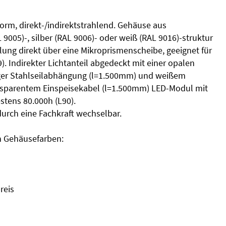
orm, direkt-/indirektstrahlend. Gehäuse aus
9005)-, silber (RAL 9006)- oder weiß (RAL 9016)-struktur
ilung direkt über eine Mikroprismenscheibe, geeignet für
 Indirekter Lichtanteil abgedeckt mit einer opalen
ger Stahlseilabhängung (l=1.500mm) und weißem
nsparentem Einspeisekabel (l=1.500mm) LED-Modul mit
tens 80.000h (L90).
durch eine Fachkraft wechselbar.
en Gehäusefarben:
reis