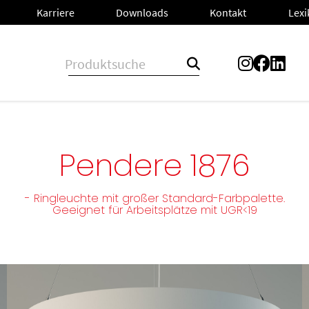
Lex
L
n
Karriere
Karriere
Downloads
Downloads
Kontakt
Kontakt
Pendere 1876
- Ringleuchte mit großer Standard-Farbpalette.
Geeignet für Arbeitsplätze mit UGR<19