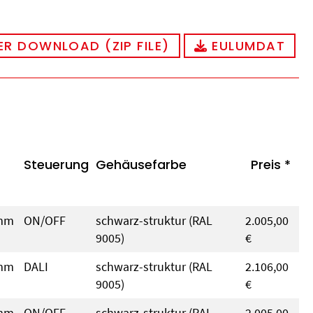
R DOWNLOAD (ZIP FILE)
EULUMDAT
Steuerung
Gehäusefarbe
Preis *
 mm
ON/OFF
schwarz-struktur (RAL
2.005,00
9005)
€
 mm
DALI
schwarz-struktur (RAL
2.106,00
9005)
€
 mm
ON/OFF
schwarz-struktur (RAL
2.005,00