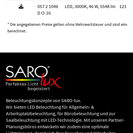
057 2 1046
LED, 3000K, 46 W, 5548 lm
121 l
D O-16
* Die angegebenen Preise gelten ohne Mehrwertsteuer und sind eine u
berechnet.
Beleuchtungs­konzepte von SARO-lux.
Wir bieten LED Beleuchtung für Allgemein- &
Arbeitsplatzbeleuchtung, für Büro­beleuchtung und zur
Saalbeleuchtung mit LED-Technologie. Mit unseren Partner-
Planungsbüros entwickeln wir zudem eine optimale