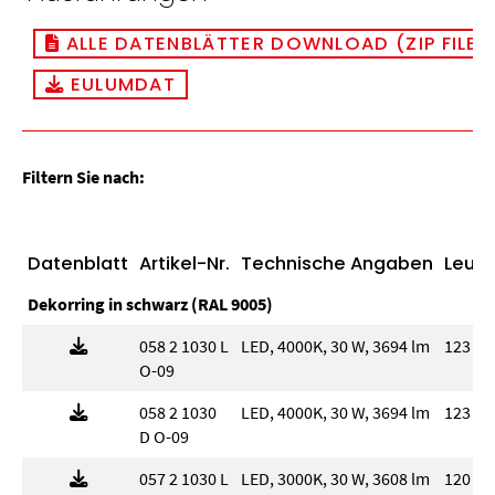
ALLE DATENBLÄTTER DOWNLOAD (ZIP FILE)
EULUMDAT
Filtern Sie nach:
Datenblatt
Artikel-Nr.
Technische Angaben
Leuch
Dekorring in schwarz (RAL 9005)
058 2 1030 L
LED, 4000K, 30 W, 3694 lm
123 l
O-09
058 2 1030
LED, 4000K, 30 W, 3694 lm
123 l
D O-09
057 2 1030 L
LED, 3000K, 30 W, 3608 lm
120 l