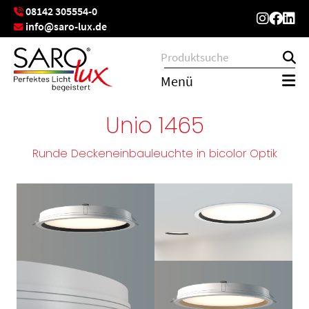
08142 305554-0
info@saro-lux.de
Menü
Unio 1465
Runde Deckeneinbauleuchte in bicolor Optik