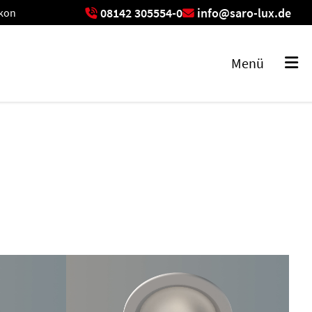
08142 305554-0
info@saro-lux.de
ikon
exikon
Menü