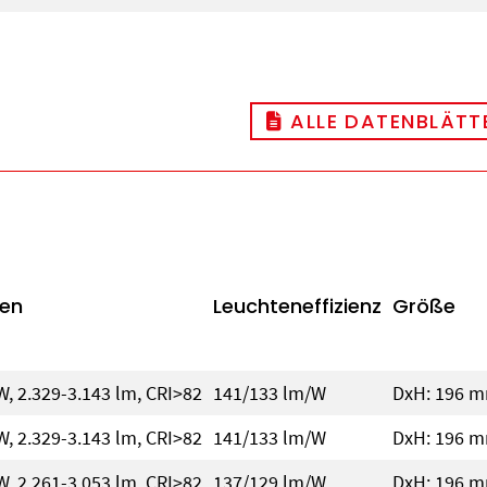
ALLE DATENBLÄTTE
en
Leuchteneffizienz
Größe
W, 2.329-3.143 lm, CRI>82
141/133 lm/W
DxH: 196 
W, 2.329-3.143 lm, CRI>82
141/133 lm/W
DxH: 196 
W, 2.261-3.053 lm, CRI>82
137/129 lm/W
DxH: 196 