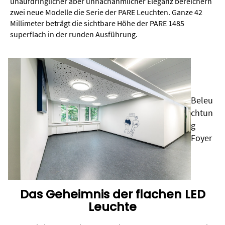
unaufdringlicher aber unnachahmlicher Eleganz bereichern
zwei neue Modelle die Serie der PARE Leuchten. Ganze 42
Millimeter beträgt die sichtbare Höhe der PARE 1485
superflach in der runden Ausführung.
Beleu
chtun
g
Foyer
Das Geheimnis der flachen LED
Leuchte