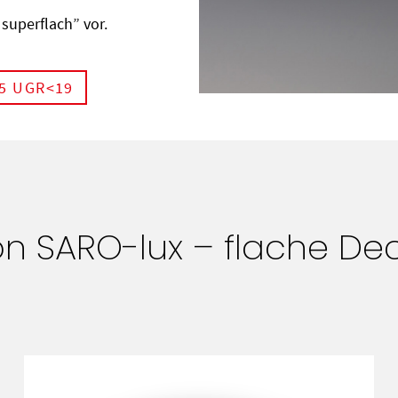
superflach” vor.
85 UGR<19
on SARO-lux – flache De