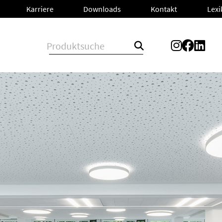
Lex
L
n
Karriere
Karriere
Downloads
Downloads
Kontakt
Kontakt