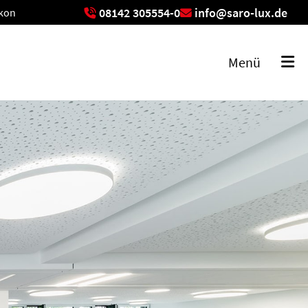
08142 305554-0
info@saro-lux.de
ikon
exikon
Menü