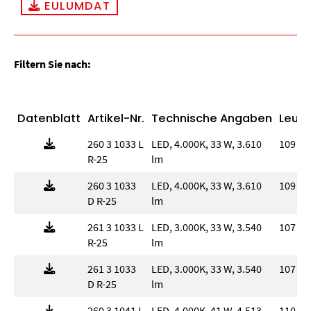
EULUMDAT
Filtern Sie nach:
Datenblatt
Artikel-Nr.
Technische Angaben
Leuch
260 3 1033 L
LED, 4.000K, 33 W, 3.610
109 l
R-25
lm
260 3 1033
LED, 4.000K, 33 W, 3.610
109 l
D R-25
lm
261 3 1033 L
LED, 3.000K, 33 W, 3.540
107 l
R-25
lm
261 3 1033
LED, 3.000K, 33 W, 3.540
107 l
D R-25
lm
260 3 1041 L
LED, 4.000K, 41 W, 4.513
110 l