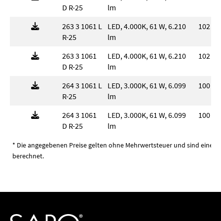
D R-25
lm
263 3 1061 L
LED, 4.000K, 61 W, 6.210
102 l
R-25
lm
263 3 1061
LED, 4.000K, 61 W, 6.210
102 l
D R-25
lm
264 3 1061 L
LED, 3.000K, 61 W, 6.099
100 l
R-25
lm
264 3 1061
LED, 3.000K, 61 W, 6.099
100 l
D R-25
lm
* Die angegebenen Preise gelten ohne Mehrwertsteuer und sind eine u
berechnet.